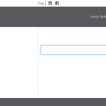
|
Eng
مية ترست