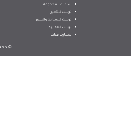
شركات المجموعة
ترست للتأمين
ترست للسياحة والسفر
ترست العقارية
سمارت هيلث
© جميع 